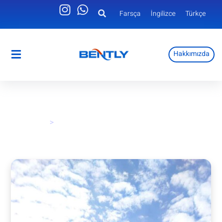
Farsça
İngilizce
Türkçe
Hakkımızda
Farsça
İngilizce
Türkçe
Hakkımızda
>
صفحه اصلی