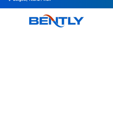
Bently'nin hedefi kaliteli ürünler sunmak, müşteri
memnuniyetini sağlamaktır. Çağdaş bilime paralel olarak
ülke sanayisinin de küreselleşmesi yönünde bir gidişat var.
Ürünler
BSI Wall Mounted Enclosure Cooler
BS Wall Mounted Enclosure Cooler
BSO Outdoor Enclosure Cooler
BR Roof Mounted Enclosure Cooler
BCH Industrial Chiller