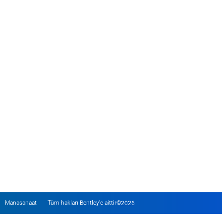
BCHI Centrifugal Channel Cooler
BCA Crane Cabin Cooler
BEC Elevator Air Conditioner
BEX Water & Heat Air Exchanger Cooler
Hızlı Erişim
Bizi takip edin
About Bently
Contact Us
Articles and News
Representation
Manasanaat
Tüm hakları Bentley'e aittir
©
2026