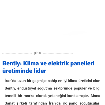
Bently tavan panosunun soğutucusu
giriiş
Bently: Klima ve elektrik panelleri
Çatı tipi panel klimalar, elektrik panoları,
üretiminde lider
telekomünikasyon panoları, endüstriyel sistemler ve
sunucular ile veri raflarının tavanına montaj için özel
olarak tasarlanmıştır...
İran’da uzun bir geçmişe sahip en iyi klima üreticisi olan
Bently, endüstriyel soğutma sektöründe popüler ve bilgi
Continue
temelli bir marka olarak yeteneğini kanıtlamıştır. Mana
Sanat şirketi tarafından İran’da ilk pano soğutucuları