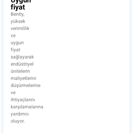
Uygun
fiyat
Bently,
yüksek
verimlilik
ve
uygun
fiyat
sağlayarak
endüstriyel
ünitelerin
maliyetlerini
düşürmelerine
ve
ihtiyaçlarını
karşılamalarına
yardımcı
oluyor.