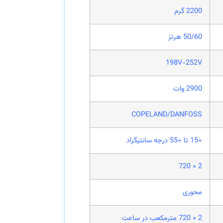
2200 گرم
50/60 هرتز
198V-252V
2900 وات
COPELAND/DANFOSS
+15 تا +55 درجه سانتیگراد
2 × 720
محوری
2 × 720 مترمکعب در ساعت