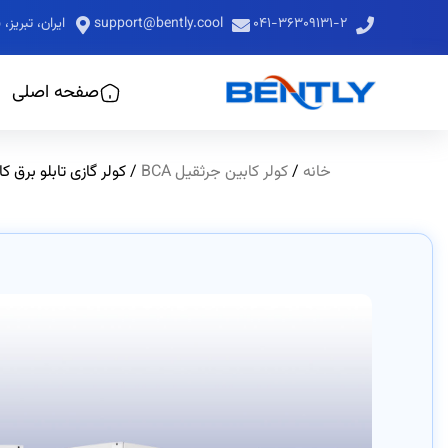
۰۴۱-۳۶۳۰۹۱۳۱-۲
support@bently.cool
ایران، تبری
صفحه اصلی
خانه
/
کولر کابین جرثقیل BCA
/ کولر گازی تابلو برق کابین جرثقی