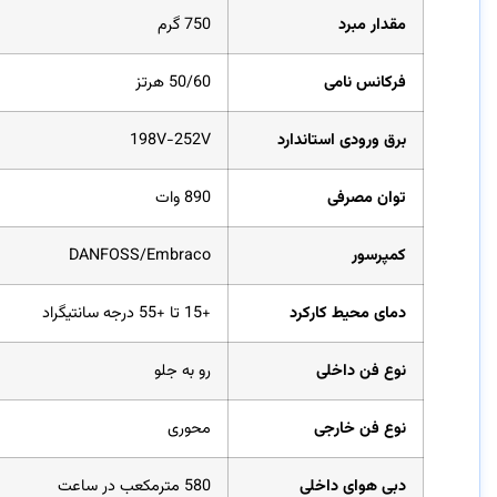
مقدار مبرد
750 گرم
فرکانس نامی
50/60 هرتز
برق ورودی استاندارد
198V-252V
توان مصرفی
890 وات
کمپرسور
DANFOSS/Embraco
دمای محیط کارکرد
+15 تا +55 درجه سانتیگراد
نوع فن داخلی
رو به جلو
نوع فن خارجی
محوری
دبی هوای داخلی
580 مترمکعب در ساعت