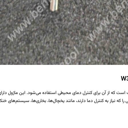
W3230 یک ترموستات دیجیتال دما با ولتاژ کاری 12 ولت است که از آن برای کنترل دمای محیطی استفاده می‌
 که نیاز به کنترل دما دارند، مانند یخچال‌ها، بخاری‌ها، سیستم‌های خنک 