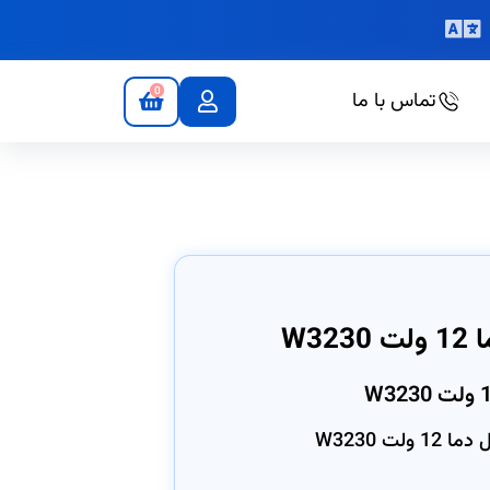
0
تماس با ما
W3
ت W3230