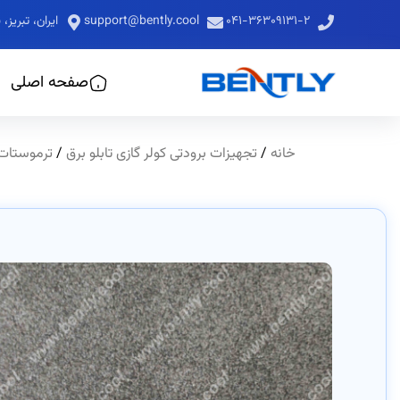
۰۴۱-۳۶۳۰۹۱۳۱-۲
support@bently.cool
ایران، تبری
صفحه اصلی
خانه
/
تجهیزات برودتی کولر گازی تابلو برق
/
ترموستات ک