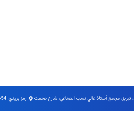
ن، تبريز، مجمع أستاذ عالي نسب الصناعي، شارع صنعت
رمز بريدي: 5495155654