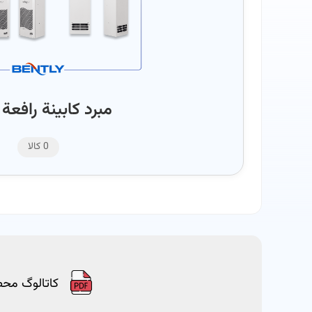
مبرد كابينة رافعة BCA
0 کالا
کاتالوگ مح