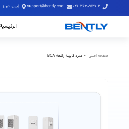
۰۴۱-۳۶۳۰۹۱۳۱-۲
support@bently.cool
إيران، تبري
الرئيسية
صفحه اصلی
>
مبرد كابينة رافعة BCA