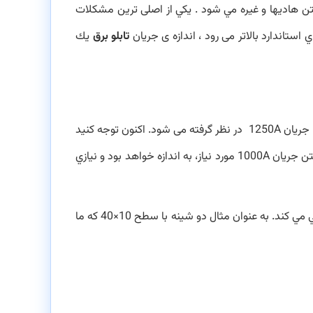
فتن هاديها و غیره مي شود . يكي از اصلی ترین مشكلات
تاندارد بالاتر می رود ، اندازه ی جريان
تابلو برق
يك
جريان
1250A
در نظر گرفته می شود. اکنون توجه کنید
تن جريان
1000A
مورد نياز، به اندازه خواهد بود و نيازي
هي مي كند. به عنوان مثال دو شينه با سطح
40×10
كه ما