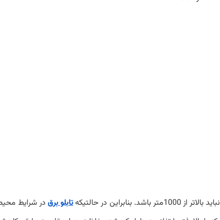
ید بالاتر از
1000
متر باشد. بنابراین در حالتیکه
تابلو برق
در شرايط محيطي ب