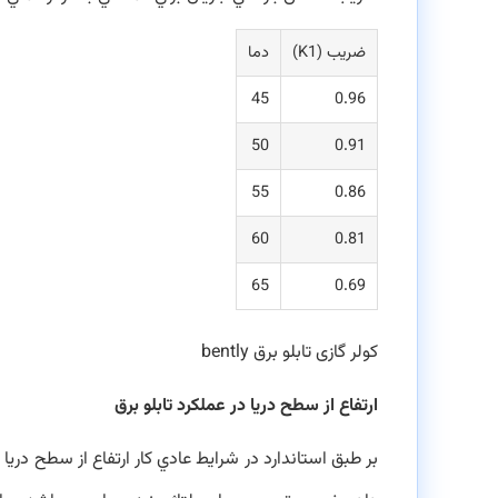
ضریب (K1)
دما
45
0.96
50
0.91
55
0.86
60
0.81
65
0.69
کولر گازی تابلو برق bently
ارتفاع از سطح دريا در عملکرد تابلو برق
بر طبق استاندارد در شرايط عادي كار ارتفاع از سطح دريا نبا