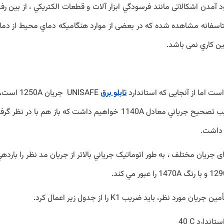
 آمدن اشکالاتی مانند فرسودگي ابزار آلات و قطعات الكتريكي ، از بین ر
سفانه مشاهده شده كه در بعضی از موارد هنگامیکه دماي محيط از دماي اس
نين كاري نمی باشد.
ست اما از آنجایی كه استاندارد
تابلو برق
UNISAFE
جريان
1250A
است، 
ريب تصحيح جرياني معادل
1140A
خواهيم داشت كه باز هم با در نظر گرف
م داشت
.
 جريان مختلف ، به طور اتوماتیک جرياني بالاتر از جريان مد نظر را بارد
129
و با رنگ
1470A
را عبور مي کند
.
أمين جريان مورد نظر، بايد ضريب
K1
را از جدول زير اعمال کرد
.
ستاندارد
40 C