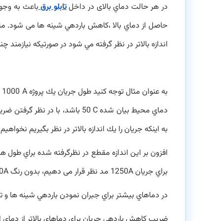
در هر حالت دماي بالای در داخل
تابلو برق
باعث به وجود
حاصل از دماي بالا ،کاهش باردهي شينه ها می شود. متا
اندازه بالاتر در نظر گرفته مي شود در صورتیکه نيازمند چ
به عنوان مثال توجه کنید طول جريان يك پروژه
1000 A
ا
دماي محيط بیان شده
50 C
باشد، با در نظر گرفتن ض
به اينكه جريان را يك اندازه بالاتر در نظر بگيريم نخواهی
افزون بر اين اندازه مقطع در نظرگرفته شده براي طول های
براي جريان
1250A
مد نظر قرار می دهیم، بدون رنگ
0A
در دماهاي بیشتر براي جبران نمودن باردهي شينه ها و ت
ضريب كاهش باردهي جريان براي دماهاي بالاتر از دماي ا