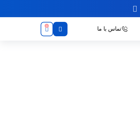
0
تماس با ما
یش (1)