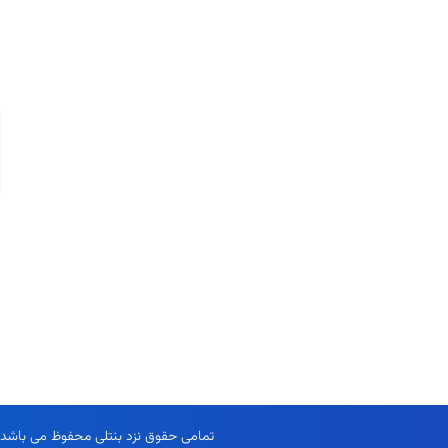
ری
یداد ها
ی
اول
کولر تابلو برق
تمامی حقوق نزد بنتلی محفوظ می باشد