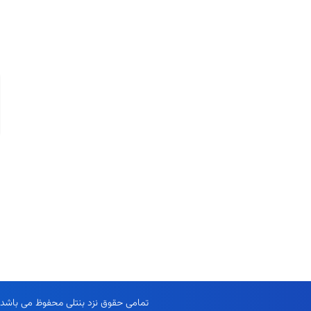
ری
یداد ها
ی
اول
کولر تابلو برق
تمامی حقوق نزد بنتلی محفوظ می باشد