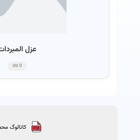
عزل المبردات
0 کالا
کاتالوگ مح