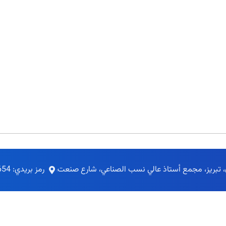
ن، تبريز، مجمع أستاذ عالي نسب الصناعي، شارع صنعت
رمز بريدي: 5495155654